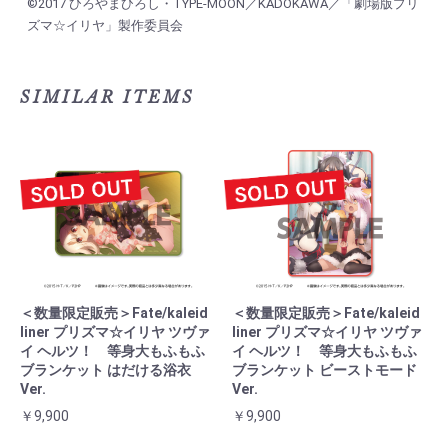
©2017 ひろやまひろし・TYPE-MOON／KADOKAWA／「劇場版プリ
ズマ☆イリヤ」製作委員会
SIMILAR ITEMS
＜数量限定販売＞Fate/kaleid
＜数量限定販売＞Fate/kaleid
liner プリズマ☆イリヤ ツヴァ
liner プリズマ☆イリヤ ツヴァ
イ ヘルツ！ 等身大もふもふ
イ ヘルツ！ 等身大もふもふ
ブランケット はだける浴衣
ブランケット ビーストモード
Ver.
Ver.
￥9,900
￥9,900