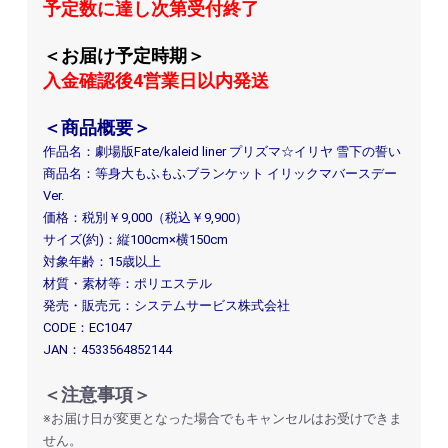
予定数に達し次第受付終了
＜お届け予定時期＞
入金確認後4営業日以内発送
＜商品概要＞
作品名：劇場版Fate/kaleid liner プリズマ☆イリヤ 雪下の誓い
商品名：等身大もふもふブランケット イリックマバースデー
Ver.
価格：税別￥9,000（税込￥9,900）
サイズ(約)：縦100cm×横150cm
対象年齢：15歳以上
材質・素材等：ポリエステル
発売・販売元：システムサービス株式会社
CODE：EC1047
JAN：4533564852144
＜注意事項＞
※お届け日が変更となった場合でもキャンセルはお受けできま
せん。