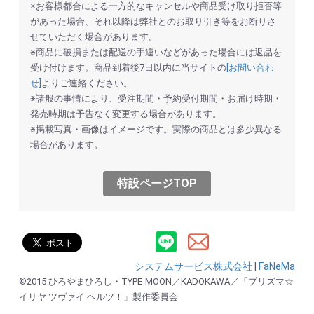
※お客様都合による一方的なキャンセルや商品受け取り拒否等
があった場合、それ以降は弊社とのお取り引き等をお断りさ
せていただく場合があります。
※商品に破損または配送の手違いなどがあった場合には返品を
お買い物を続ける
カートへ進む
受け付けます。商品到着後7日以内に当サイトの
[お問い合わ
せ]
よりご連絡ください。
※諸般の事情により、受注期間・予約受付期間・お届け時期・
発売時期は予告なく変更する場合があります。
※掲載写真・画像はイメージです。実際の商品とは多少異なる
場合があります。
特設ページTOP
システムサービス株式会社
|
FaNeMa
©2015 ひろやまひろし・TYPE-MOON／KADOKAWA／「プリズマ☆
イリヤ ツヴァイ ヘルツ！」製作委員会