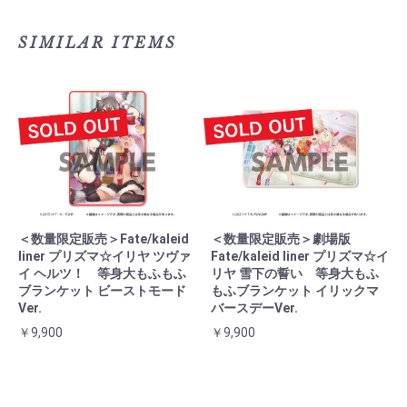
SIMILAR ITEMS
＜数量限定販売＞Fate/kaleid
＜数量限定販売＞劇場版
liner プリズマ☆イリヤ ツヴァ
Fate/kaleid liner プリズマ☆イ
イ ヘルツ！ 等身大もふもふ
リヤ 雪下の誓い 等身大もふ
ブランケット ビーストモード
もふブランケット イリックマ
Ver.
バースデーVer.
￥9,900
￥9,900