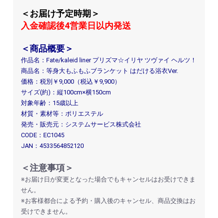
＜お届け予定時期＞
入金確認後4営業日以内発送
＜商品概要＞
作品名：Fate/kaleid liner プリズマ☆イリヤ ツヴァイ ヘルツ！
商品名：等身大もふもふブランケット はだける浴衣Ver.
価格：税別￥9,000（税込￥9,900）
サイズ(約)：縦100cm×横150cm
対象年齢：15歳以上
材質・素材等：ポリエステル
発売・販売元：システムサービス株式会社
CODE：EC1045
JAN：4533564852120
＜注意事項＞
※お届け日が変更となった場合でもキャンセルはお受けできま
せん。
※お客様都合による予約・購入後のキャンセル、商品交換はお
受けできません。