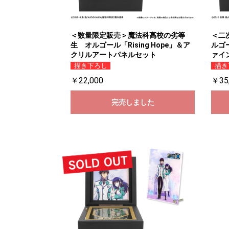
＜数量限定販売＞魔法科高校の劣等
＜二
生 オルゴール「Rising Hope」＆ア
ルゴー
クリルアートパネルセット
ァイ
描き下ろし
描き
￥22,000
￥35
完売しました