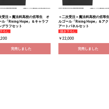
次受注＞魔法科高校の劣等生 オ
＜二次受注＞魔法科高校の劣等
ル「Rising Hope」＆キャラフ
ルゴール「Rising Hope」＆ア
ングラフセット
アートパネルセット
下ろし
描き下ろし
,200
￥22,000
完売しました
完売しました
お買い物を続ける
カートへ進む