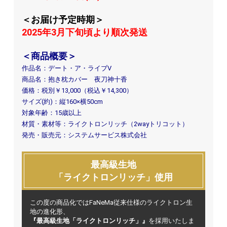
＜お届け予定時期＞
2025年3月下旬頃より順次発送
＜商品概要＞
作品名：デート・ア・ライブⅤ
商品名：抱き枕カバー 夜刀神十香
価格：税別￥13,000（税込￥14,300）
サイズ(約)：縦160×横50cm
対象年齢：15歳以上
材質・素材等：ライクトロンリッチ（2wayトリコット）
発売・販売元：システムサービス株式会社
最高級生地
「ライクトロンリッチ」使用
この度の商品化ではFaNeMa従来仕様のライクトロン生
地の進化形、
『最高級生地「ライクトロンリッチ」』
を採用いたしま