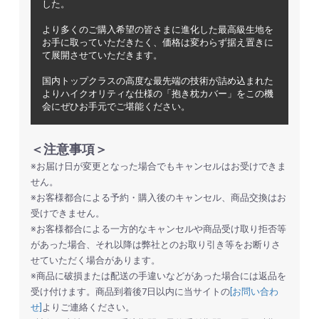
した。
より多くのご購入希望の皆さまに進化した最高級生地を
お手に取っていただきたく、価格は変わらず据え置きに
て展開させていただきます。
国内トップクラスの高度な最先端の技術が詰め込まれた
よりハイクオリティな仕様の「抱き枕カバー」をこの機
会にぜひお手元でご堪能ください。
＜注意事項＞
お買い物を続ける
カートへ進む
※お届け日が変更となった場合でもキャンセルはお受けできま
せん。
※お客様都合による予約・購入後のキャンセル、商品交換はお
受けできません。
※お客様都合による一方的なキャンセルや商品受け取り拒否等
があった場合、それ以降は弊社とのお取り引き等をお断りさ
せていただく場合があります。
※商品に破損または配送の手違いなどがあった場合には返品を
受け付けます。商品到着後7日以内に当サイトの
[お問い合わ
せ]
よりご連絡ください。