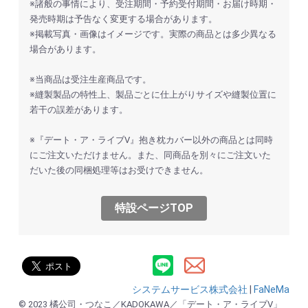
※諸般の事情により、受注期間・予約受付期間・お届け時期・
発売時期は予告なく変更する場合があります。
※掲載写真・画像はイメージです。実際の商品とは多少異なる
場合があります。
※当商品は受注生産商品です。
※縫製製品の特性上、製品ごとに仕上がりサイズや縫製位置に
若干の誤差があります。
※『デート・ア・ライブⅤ』抱き枕カバー以外の商品とは同時
にご注文いただけません。また、同商品を別々にご注文いた
だいた後の同梱処理等はお受けできません。
特設ページTOP
システムサービス株式会社
|
FaNeMa
© 2023 橘公司・つなこ／KADOKAWA／「デート・ア・ライブⅤ」