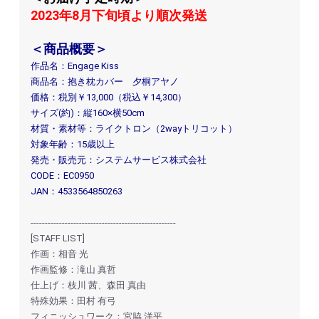
2023年8月下旬頃より順次発送
＜商品概要＞
作品名：Engage Kiss
商品名：抱き枕カバー 夕桐アヤノ
価格：税別￥13,000（税込￥14,300）
サイズ(約)：縦160×横50cm
材質・素材等：ライクトロン（2wayトリコット）
対象年齢：15歳以上
発売・販売元：システムサービス株式会社
CODE：EC0950
JAN：4533564850263
---------------------------------------------------
[STAFF LIST]
作画：相音 光
作画監修：滝山 真哲
仕上げ：枝川 茜、森田 真由
特殊効果：田村 有弓
フィニッシュワーク：宮脇 洋平