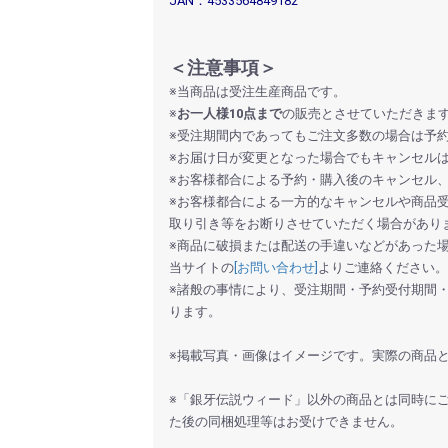
JAN：4533564849182
お買い物を続ける
カートへ進む
＜注意事項＞
※当商品は受注生産商品です。
※
お一人様10点まで
の販売とさせていただきま
※受注期間内であってもご注文多数の場合は予
※お届け日が変更となった場合でもキャンセル
※お客様都合による予約・購入後のキャンセル
※お客様都合による一方的なキャンセルや商品
取り引き等をお断りさせていただく場合があり
※商品に破損または配送の手違いなどがあった
当サイトの
[お問い合わせ]
よりご連絡ください。
※諸般の事情により、受注期間・予約受付期間
ります。
※掲載写真・画像はイメージです。実際の商品
※「銀牙伝説ウィード」以外の商品とは同時に
た後の同梱処理等はお受けできません。