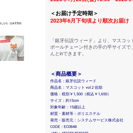
＜お届け予定時期＞
2023年6月下旬頃より順次お届け
「銀牙伝説ウィード」より、マスコッ
ボールチェーン付きの手の平サイズで
んとinできます。
＜商品概要＞
作品名：銀牙伝説ウィード
商品名：マスコット vol.2 佐助
価格：税別￥1,500（税込￥1,650）
サイズ：約15cm
対象年齢：15歳以上
材質・素材等：ポリエステル
発売・販売元：システムサービス株式会社
CODE：EC0848