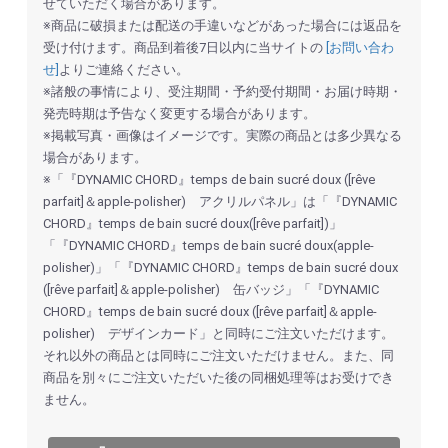
せていただく場合があります。
※商品に破損または配送の手違いなどがあった場合には返品を
受け付けます。商品到着後7日以内に当サイトの
[お問い合わ
せ]
よりご連絡ください。
※諸般の事情により、受注期間・予約受付期間・お届け時期・
お買い物を続ける
カートへ進む
発売時期は予告なく変更する場合があります。
※掲載写真・画像はイメージです。実際の商品とは多少異なる
場合があります。
※「『DYNAMIC CHORD』temps de bain sucré doux ([rêve
parfait]＆apple-polisher) アクリルパネル」は「『DYNAMIC
CHORD』temps de bain sucré doux([rêve parfait])」
「『DYNAMIC CHORD』temps de bain sucré doux(apple-
polisher)」「『DYNAMIC CHORD』temps de bain sucré doux
([rêve parfait]＆apple-polisher) 缶バッジ」「『DYNAMIC
CHORD』temps de bain sucré doux ([rêve parfait]＆apple-
polisher) デザインカード」と同時にご注文いただけます。
それ以外の商品とは同時にご注文いただけません。また、同
商品を別々にご注文いただいた後の同梱処理等はお受けでき
ません。