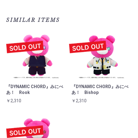
SIMILAR ITEMS
『DYNAMIC CHORD』みにべ
『DYNAMIC CHORD』みにべ
あ！ Rook
あ！ Bishop
￥2,310
￥2,310