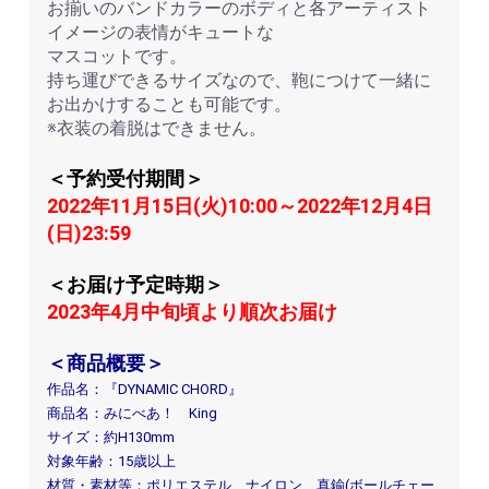
お揃いのバンドカラーのボディと各アーティスト
イメージの表情がキュートな
マスコットです。
持ち運びできるサイズなので、鞄につけて一緒に
お出かけすることも可能です。
※衣装の着脱はできません。
＜予約受付期間＞
2022年11月15日(火)10:00～2022年12月4日
(日)23:59
＜お届け予定時期＞
2023年4月中旬頃より順次お届け
＜商品概要＞
作品名：『DYNAMIC CHORD』
商品名：みにべあ！ King
サイズ：約H130mm
対象年齢：15歳以上
材質・素材等：ポリエステル、ナイロン、真鍮(ボールチェー