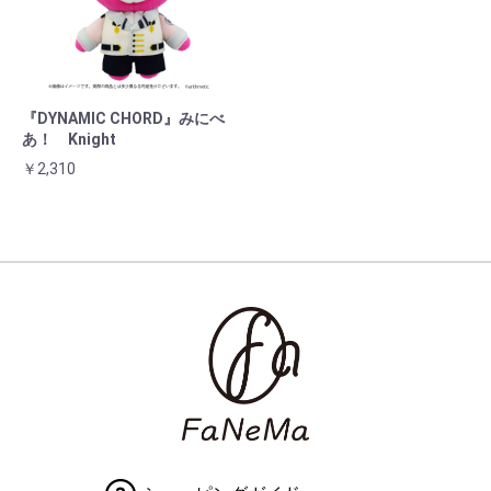
『DYNAMIC CHORD』みにべ
あ！ Knight
￥2,310