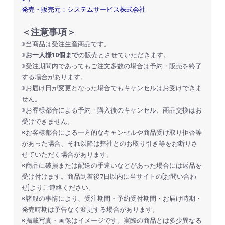
発売・販売元：システムサービス株式会社
＜注意事項＞
※当商品は受注生産商品です。
※
お一人様10個まで
の販売とさせていただきます。
※受注期間内であってもご注文多数の場合は予約・販売を終了
する場合があります。
※お届け日が変更となった場合でもキャンセルはお受けできま
せん。
※お客様都合による予約・購入後のキャンセル、商品交換はお
受けできません。
※お客様都合による一方的なキャンセルや商品受け取り拒否等
があった場合、それ以降は弊社とのお取り引き等をお断りさ
せていただく場合があります。
※商品に破損または配送の手違いなどがあった場合には返品を
受け付けます。商品到着後7日以内に当サイトの[お問い合わ
せ]よりご連絡ください。
※諸般の事情により、受注期間・予約受付期間・お届け時期・
お買い物を続ける
カートへ進む
発売時期は予告なく変更する場合があります。
※掲載写真・画像はイメージです。実際の商品とは多少異なる