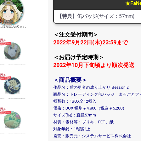
★Fa
【特典】缶バッジ
(サイズ：57mm)
＜注文受付期間＞
2022年9月22日(木)23:59まで
＜お届け予定時期＞
2022年10月下旬頃より順次発送
＜商品概要＞
作品名：盾の勇者の成り上がり Season 2
商品名：トレーディング缶バッジ まるごとフィーロ P
種類数：1BOX全12種入
価格：BOX 税別￥4,800（税込￥5,280）
サイズ(約)：直径57mm
材質・素材等：ブリキ、PET、紙
対象年齢：15歳以上
発売・販売元：システムサービス株式会社