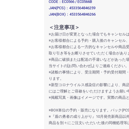
CODE：EC0566 / EC0566B
JAN(PCS)：4533564846259
JAN(BOX)：4533564846266
＜注意事項＞
※お届け日が変更となった場合でもキャンセル
※お客様都合による予約・購入後のキャンセル
※お客様都合による一方的なキャンセルや商品
取り引き等をお断りさせていただく場合があり
※商品に破損または配送の手違いなどがあった
当サイトの[お問い合わせ]よりご連絡ください。
※諸般の事情により、受注期間・予約受付期間
ります。
※新型コロナウイルス感染症の影響により、商
お買い物を続ける
カートへ進む
にはご理解とご容赦をいただけますようお願い
※掲載写真・画像はイメージです。実際の商品
※BOX単位の予約・販売になります。パック(P
※『盾の勇者の成り上がり』10月発売新商品以
商品を別々にご注文いただいた後の同梱処理等