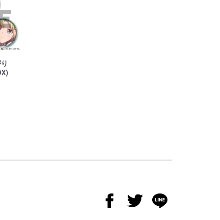
がり
X)