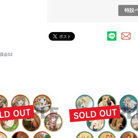
特設ペ
員会S2