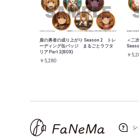
盾の勇者の成り上がり Season 2 トレ
＜二
ーディング缶バッジ まるごとラフタ
Sea
リア Part 2(BOX)
￥5,2
￥5,280
シ