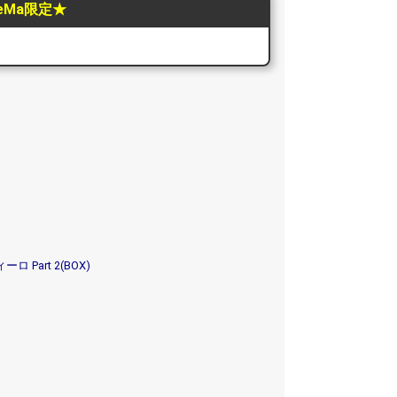
NeMa限定★
art 2(BOX)