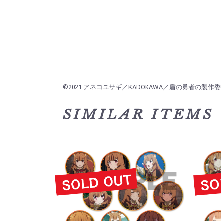
©2021 アネコユサギ／KADOKAWA／盾の勇者の製作委
SIMILAR ITEMS