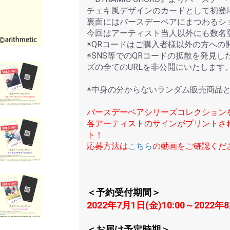
チェキ風デザインのカードとして初登
裏面にはバースデーベアにまつわるシ
今回はアーティスト当人以外にも数名
※QRコードはご購入者様以外の方への
※SNS等でのQRコードの拡散を発見した場
ズの全てのURLを非公開にいたします
※中身の分からないランダム販売商品
バースデーベアシリーズコレクション
各アーティストのサインがプリントさ
ト！
応募方法は
こちら
の動画をご確認くだ
＜予約受付期間＞
2022年7月1日(金)10:00～2022年8
＜お届け予定時期＞