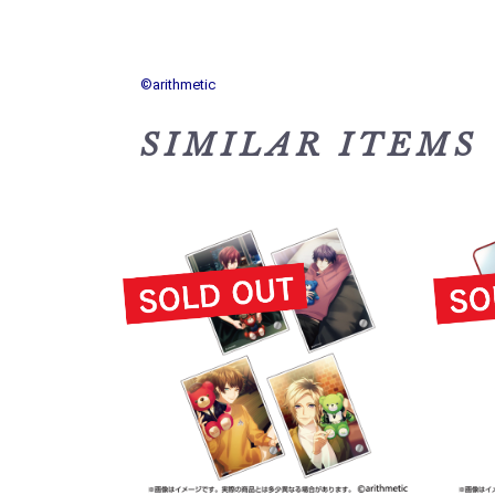
©arithmetic
SIMILAR ITEMS