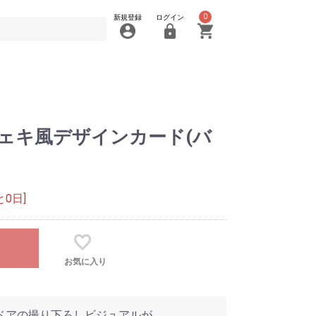
0
新規登録
ログイン
D』チェキ風デザインカード(バ
0日]
お気に入り
デーベアの撮り下ろしビジュアルが