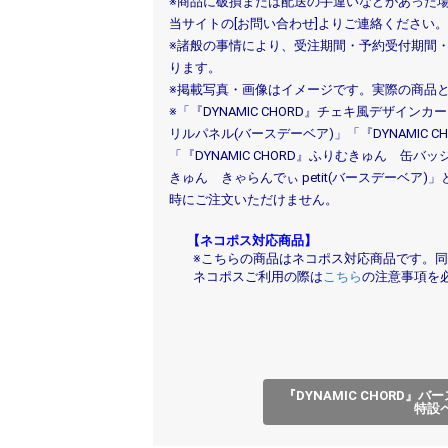
※商品に破損または配送の手違いなどがあった
お買い物を続ける
カートへ進む
当サイトの[お問い合わせ]よりご連絡ください。
※諸般の事情により、受注期間・予約受付期間
ります。
※掲載写真・画像はイメージです。実際の商品
※「『DYNAMIC CHORD』チェキ風デザインカー
リルパネル(バースデーベア)」「『DYNAMIC 
「『DYNAMIC CHORD』ふりむきゅん 缶バッジ
きゅん きゃらんでぃ petit(バースデーベ
時にご注文いただけません。
【ネコポス対応商品】
※こちらの商品はネコポス対応商品です。同
ネコポスご利用の際は
こちら
の注意事項を
『DYNAMIC CHORD
特設