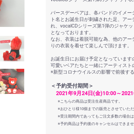
バースデーベアは、各バンドのイメー
ト名とお誕生日が刺繍された足、アー
れ、vocalCDシリーズ第1弾のジャ
となっております。
なお、衣装は着脱可能な為、他のアー
りの衣装を着せて楽しんで頂けます。
お誕生日にお届け予定となっています
可愛いベアたちと一緒にアーティスト
※新型コロナウイルスの影響で前後す
＜予約受付期間＞
2021年9月24日(金)10:00～2021
※こちらの商品は受注生産商品です。
※おひとり様10個までの販売とさせていた
※受注期間内であってもご注文多数の場合
※予約商品は予約後のキャンセルはできま