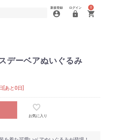
0
新規登録
ログイン
 バースデーベアぬいぐるみ
[あと0日]
お気に入り
ト衣装を着た可愛いベアぬいぐるみが登場！