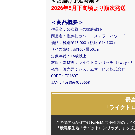
＜お届け予定時期＞
2026年5月下旬頃より順次発送
＜商品概要＞
作品名：公女殿下の家庭教師
商品名：抱き枕カバー ステラ・ハワード
価格：税別￥13,000（税込￥14,300）
サイズ(約)：縦160×横50cm
対象年齢：15歳以上
材質・素材等：ライクトロンリッチ（2wayト
発売・販売元：システムサービス株式会社
CODE：EC1607-1
JAN：4533564055668
最
「ライクト
この度の商品化ではFaNeMa従来仕様のラ
『最高級生地「ライクトロンリッチ」』
を採