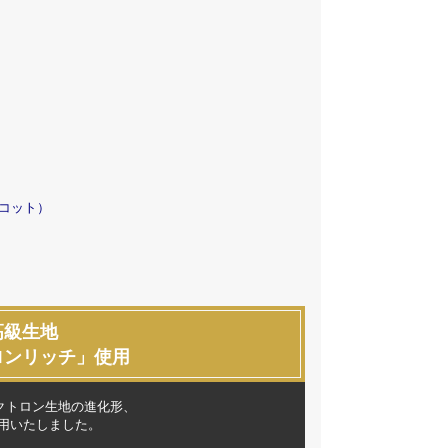
リコット）
高級生地
ロンリッチ」使用
イクトロン生地の進化形、
用いたしました。