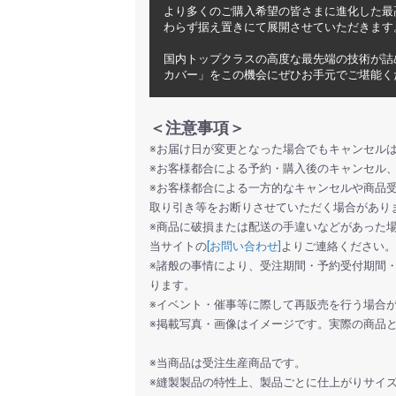
より多くのご購入希望の皆さまに進化した最
わらず据え置きにて展開させていただきます
国内トップクラスの高度な最先端の技術が詰
カバー」をこの機会にぜひお手元でご堪能く
お買い物を続ける
カートへ進む
＜注意事項＞
※お届け日が変更となった場合でもキャンセル
※お客様都合による予約・購入後のキャンセル
※お客様都合による一方的なキャンセルや商品
取り引き等をお断りさせていただく場合があり
※商品に破損または配送の手違いなどがあった
当サイトの
[お問い合わせ]
よりご連絡ください。
※諸般の事情により、受注期間・予約受付期間
ります。
※イベント・催事等に際して再販売を行う場合
※掲載写真・画像はイメージです。実際の商品
※当商品は受注生産商品です。
※縫製製品の特性上、製品ごとに仕上がりサイ