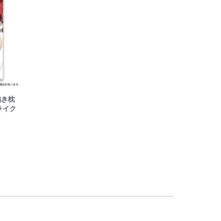
抱き枕
ライク