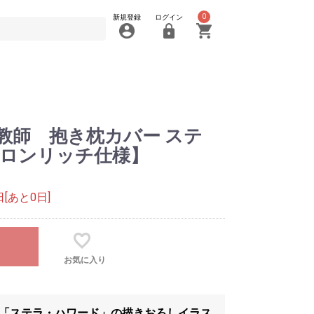
0
新規登録
ログイン
教師 抱き枕カバー ステ
ロンリッチ仕様】
[あと0日]
お気に入り
り「ステラ・ハワード」の描きおろしイラス