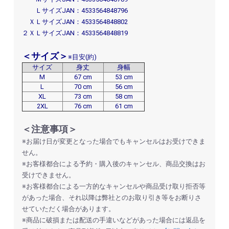
ＬサイズJAN：4533564848796
ＸＬサイズJAN：4533564848802
２ＸＬサイズJAN：4533564848819
＜サイズ＞
※目安(約)
サイズ
身丈
身幅
M
67 cm
53 cm
L
70 cm
56 cm
XL
73 cm
58 cm
2XL
76 cm
61 cm
＜注意事項＞
※お届け日が変更となった場合でもキャンセルはお受けできま
せん。
※お客様都合による予約・購入後のキャンセル、商品交換はお
受けできません。
※お客様都合による一方的なキャンセルや商品受け取り拒否等
があった場合、それ以降は弊社とのお取り引き等をお断りさ
せていただく場合があります。
※商品に破損または配送の手違いなどがあった場合には返品を