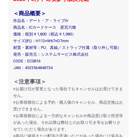
＜商品概要＞
作品名：デート・ア・ライブⅣ
商品名：ICカードケース 星宮六喰
価格：税別￥1,800（税込￥1,980）
サイズ(約)：H112×W67×D7mm
材質・素材等：PU、真鍮／ストラップ付属（取り外し可能）
発売・販売元：システムサービス株式会社
CODE：EC0816
JAN：4533564848734
＜注意事項＞
※お届け日が変更となった場合でもキャンセルはお受けできま
せん。
※お客様都合による予約・購入後のキャンセル、商品交換はお
受けできません。
※お客様都合による一方的なキャンセルや商品受け取り拒否等
があった場合、それ以降は弊社とのお取り引き等をお断りさ
せていただく場合があります。
※商品に破損または配送の手違いなどがあった場合には返品を