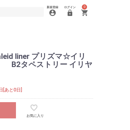
0
新規登録
ログイン
eid liner プリズマ☆イリ
少女」 B2タペストリー イリヤ
[あと0日]
お気に入り