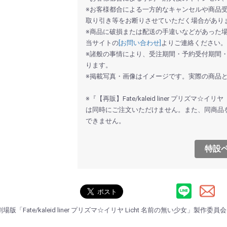
※お客様都合による一方的なキャンセルや商品
取り引き等をお断りさせていただく場合があり
※商品に破損または配送の手違いなどがあった
当サイトの
[お問い合わせ]
よりご連絡ください。
※諸般の事情により、受注期間・予約受付期間
ります。
※掲載写真・画像はイメージです。実際の商品
※『【再販】Fate/kaleid liner プリ
は同時にご注文いただけません。また、同商品
できません。
特設ペ
場版「Fate/kaleid liner プリズマ☆イリヤ Licht 名前の無い少女」製作委員会