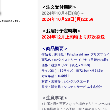
＜注文受付期間＞
2024年10月4日(金)～
2024年10月28日(月)23:59
＜お届け予定時期＞
2024年12月上旬頃より順次発送
＜商品概要＞
作品名：劇場版「Fate/kaleid liner プリズマ☆
商品名：B2タペストリー イリヤ（日焼け水着）
価格：税別￥3,500（税込￥3,850）
サイズ(約)：B2サイズ 縦72.8cm×横51.5㎝
対象年齢：15歳以上
材質・素材等：シングルスエード
発売・販売元：システムサービス株式会社
お買い物を続ける
カートへ進む
＜注意事項＞
※お届け日が変更となった場合でもキャンセル
※お客様都合による予約・購入後のキャンセル