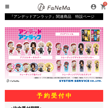
0
『アンデッドアンラック』関連商品 特設ページ
予 約 受 付 中