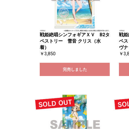
戦姫絶唱シンフォギアＸＶ B2タ
戦姫
ペストリー 雪音 クリス（水
ペス
着）
ヴナ
￥3,850
￥3,
完売しました