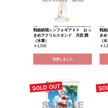
戦姫絶唱シンフォギアＸＶ おっ
戦姫
きめアクリルスタンド 月読 調
きめ
（水着）
（水
￥3,300
￥3,
完売しました