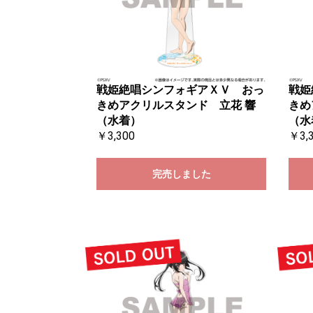
戦姫絶唱シンフォギアＸＶ おっ
戦姫
きめアクリルスタンド 立花 響
きめ
（水着）
（水
￥3,300
￥3,
完売しました