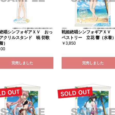
絶唱シンフォギアＸＶ おっ
戦姫絶唱シンフォギアＸＶ 
アクリルスタンド 暁 切歌
ペストリー 立花 響（水着
着）
￥3,850
300
完売しました
完売しました