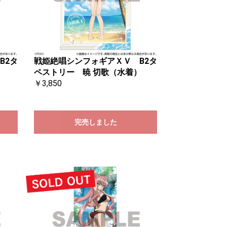
B2タ
戦姫絶唱シンフォギアＸＶ B2タ
）
ペストリー 暁 切歌（水着）
￥3,850
完売しました