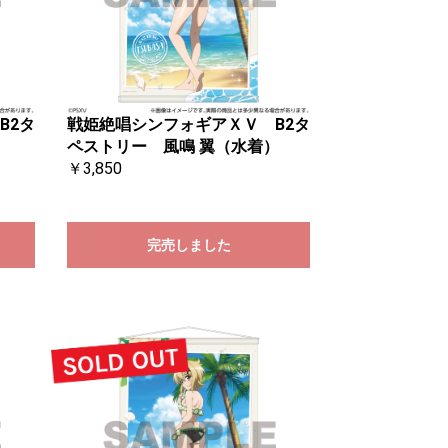
B2タ
戦姫絶唱シンフォギアＸＶ B2タ
）
ペストリー 風鳴 翼（水着）
￥3,850
完売しました