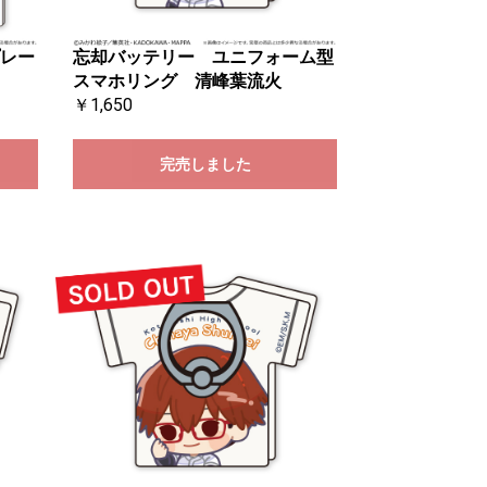
レー
忘却バッテリー ユニフォーム型
スマホリング 清峰葉流火
￥1,650
完売しました