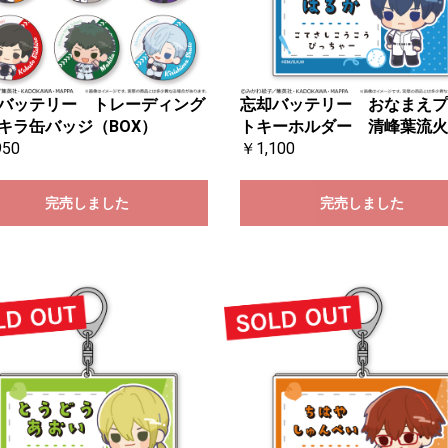
バッテリー トレーディング
忘却バッテリー おなまえプ
キラ缶バッジ（BOX）
トキーホルダー 清峰葉流火
950
￥1,100
完売しました
完売しました