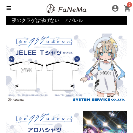
0
夜のクラゲは泳げない アパレル